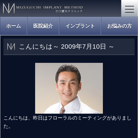
togg
navi
ホーム
医院紹介
インプラント
お悩みの方
こんにちは～ 2009年7月10日 ～
こんにちは、昨日はフローラルのミーティングがありまし
た。