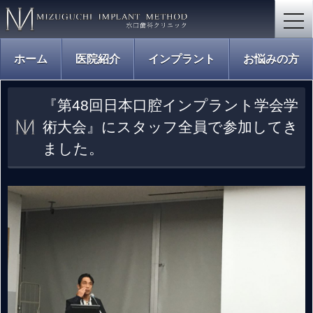
togg
navi
ホーム
医院紹介
インプラント
お悩みの方
『第48回日本口腔インプラント学会学
術大会』にスタッフ全員で参加してき
ました。