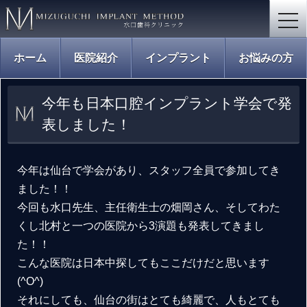
togg
navi
ホーム
医院紹介
インプラント
お悩みの方
今年も日本口腔インプラント学会で発
表しました！
今年は仙台で学会があり、スタッフ全員で参加してき
ました！！
今回も水口先生、主任衛生士の畑岡さん、そしてわた
くし北村と一つの医院から3演題も発表してきまし
た！！
こんな医院は日本中探してもここだけだと思います
(^O^)
それにしても、仙台の街はとても綺麗で、人もとても