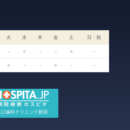
火
水
木
金
土
日・祝
-
○
-
-
○
-
○
-
-
○
-
-
水口歯科クリニック新宿