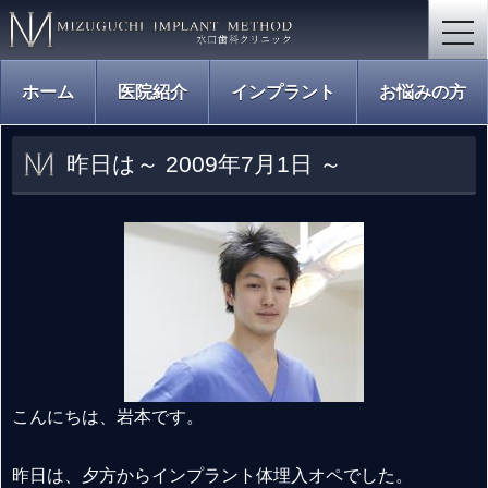
togg
navi
ホーム
医院紹介
インプラント
お悩みの方
昨日は～ 2009年7月1日 ～
こんにちは、岩本です。
昨日は、夕方からインプラント体埋入オペでした。